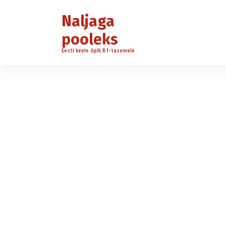
S
k
Naljaga
i
pooleks
p
t
Eesti keele õpik B1-tasemele
o
c
o
n
t
e
n
t