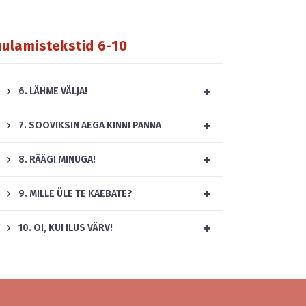
uulamistekstid 6-10
+
6. LÄHME VÄLJA!
+
7. SOOVIKSIN AEGA KINNI PANNA
+
8. RÄÄGI MINUGA!
+
9. MILLE ÜLE TE KAEBATE?
+
10. OI, KUI ILUS VÄRV!