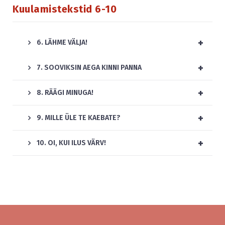
Kuulamistekstid 6-10
+
6. LÄHME VÄLJA!
+
7. SOOVIKSIN AEGA KINNI PANNA
+
8. RÄÄGI MINUGA!
+
9. MILLE ÜLE TE KAEBATE?
+
10. OI, KUI ILUS VÄRV!