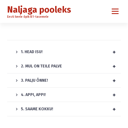
S
Naljaga pooleks
k
i
Eesti keele õpik B1-tasemele
p
t
o
c
o
+
1. HEAD ISU!
n
t
+
e
2. MUL ON TEILE PALVE
n
t
+
3. PALJU ÕNNE!
+
4. APPI, APPI!
+
5. SAAME KOKKU!